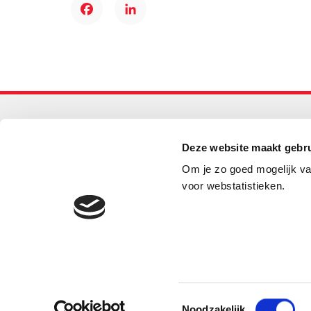
Facebook
LinkedIn
Primair onderwijs
Deze website maakt gebru
Helpdesk LOWAN-PO
Om je zo goed mogelijk va
030 232 48 48
voor webstatistieken.
helpdesk@lowanpo.nl
© 2026 LOWAN. Realisatie door
2manydots
Toestemmingsselectie
Noodzakelijk