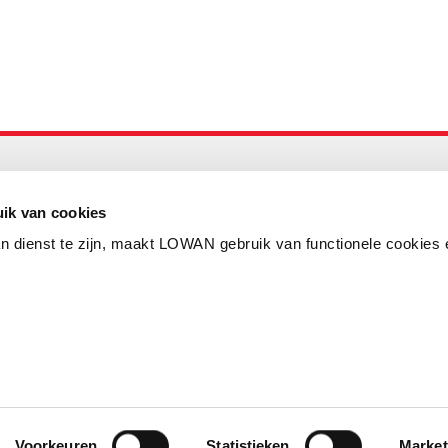
Maandelijks up to date
Aanmelden nieuwsbrief LOWAN
ik van cookies
n dienst te zijn, maakt LOWAN gebruik van functionele cookies 
Schrijf je in voor LOWANieuws
Privacyverklaring
Cookies
Disclaimer
Voorkeuren
Statistieken
Market