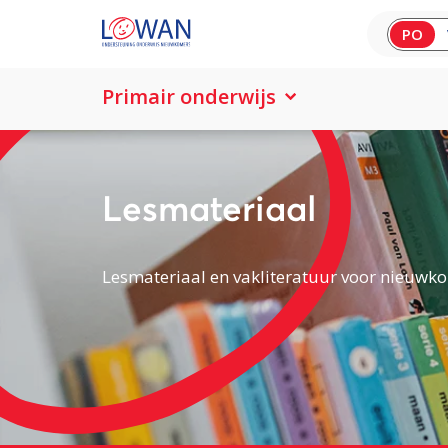
PO
Primair onderwijs
Lesmateriaal
Lesmateriaal en vakliteratuur voor nieuwko