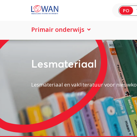
PO
Primair onderwijs
Lesmateriaal
Lesmateriaal en vakliteratuur voor nieuwko