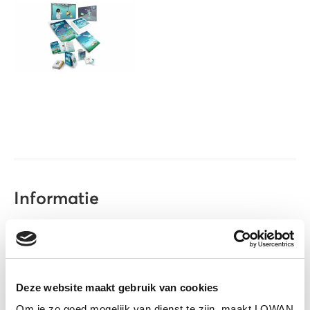
Informatie
Auteur(s):
Sebastián Aravena, Jurgen Tijms,
Eva Frederica, Olivier Hokke, Bas Dado en
Christian Knaapen
Deze website maakt gebruik van cookies
Uitgever:
RID Taal Rekenen
Om je zo goed mogelijk van dienst te zijn, maakt LOWAN