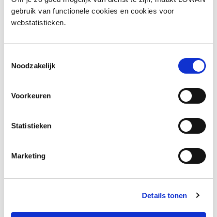
Jaar van uitgave:
2020
gebruik van functionele cookies en cookies voor
webstatistieken.
ISBN:
nvt
Toestemmingsselectie
Bekijk
Noodzakelijk
Voorkeuren
Social media
Deel deze pagina
Statistieken
Facebook
LinkedIn
Marketing
Details tonen
Andere bezoekers bekeken ook