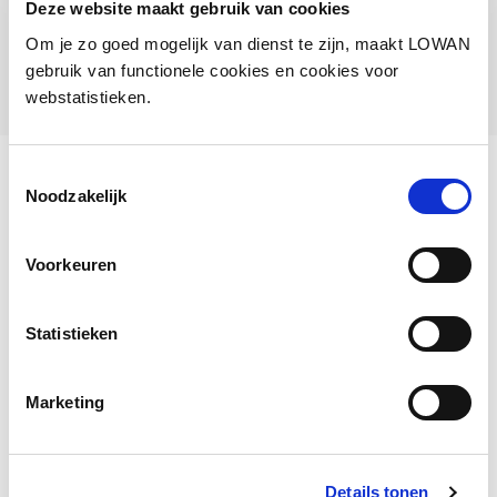
Vragenlijst onderwijs aan nieuwkomers in de reguliere
Deze website maakt gebruik van cookies
basisscholen
Om je zo goed mogelijk van dienst te zijn, maakt LOWAN
gebruik van functionele cookies en cookies voor
webstatistieken.
Vragenlijst over onderwijs
Toestemmingsselectie
aan nieuwkomers in de
Noodzakelijk
reguliere basisscholen
Voorkeuren
De vragenlijst kon tot en met 17 oktober 2025
worden ingevuld. Eind november delen we de
Statistieken
resultaten van het onderzoek via onze nieuwsbrief,
website en socials.
Marketing
Details tonen
Deel deze pagina