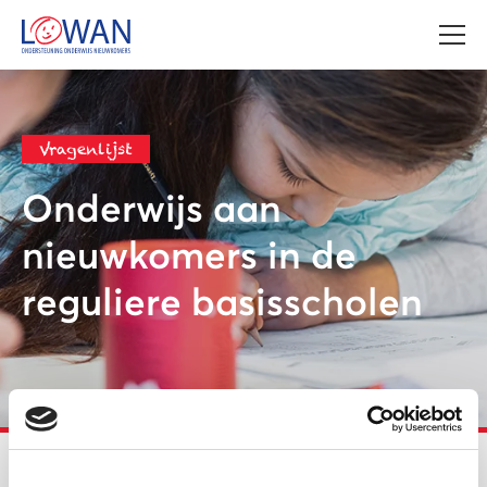
Vragenlijst
Onderwijs aan
nieuwkomers in de
reguliere basisscholen
LOWAN