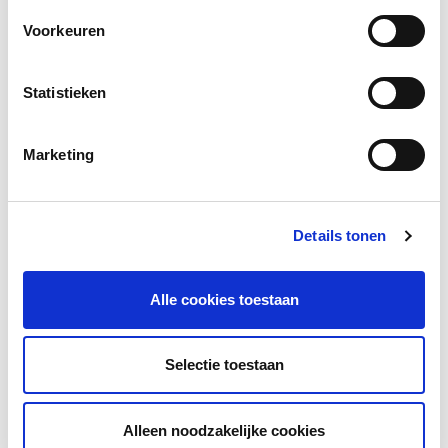
Auteur(s):
H.A.A, van Eerde
Voorkeuren
Jaar van uitgave:
2009
Statistieken
Download onderzoek
Marketing
Facebook
LinkedIn
Details tonen
Alle cookies toestaan
Andere bezoekers bekeken ook
Selectie toestaan
Gerelateerd onderzoek
Alleen noodzakelijke cookies