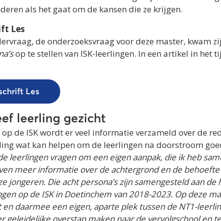
nderen als het gaat om de kansen die ze krijgen.
ift Les
ervraag, de onderzoeksvraag voor deze master, kwam zij
na’s
op te stellen van ISK-leerlingen. In een artikel in het ti
dschrift Les
ef leerling gezicht
 op de ISK wordt er veel informatie verzameld over de re
ling wat kan helpen om de leerlingen na doorstroom goed
nde leerlingen vragen om een eigen aanpak, die ik heb sam
ven meer informatie over de achtergrond en de behoefte 
ze jongeren. Die acht persona’s zijn samengesteld aan de
ingen op de ISK in Doetinchem van 2018-2023. Op deze mani
ht en daarmee een eigen, aparte plek tussen de NT1-leerl
 geleidelijke overstap maken naar de vervolgschool en teg