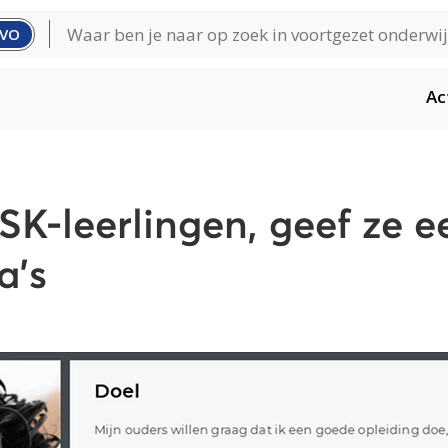
VO
Ac
SK-leerlingen, geef ze e
a's