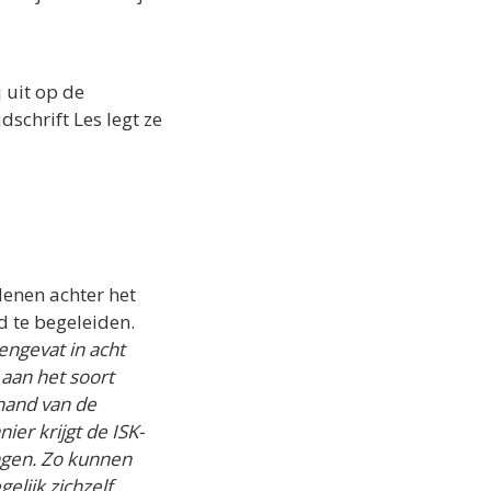
 uit op de
jdschrift Les legt ze
denen achter het
 te begeleiden.
engevat in acht
aan het soort
 hand van de
er krijgt de ISK-
ingen. Zo kunnen
elijk zichzelf