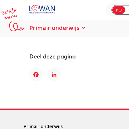
B
e
kij
k
m
e
n
PO
u
Primair onderwijs
Deel deze pagina
Facebook
LinkedIn
Primair onderwijs