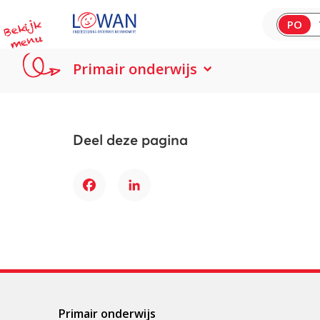
B
e
kij
k
m
e
n
PO
u
Primair onderwijs
Deel deze pagina
Facebook
LinkedIn
Primair onderwijs