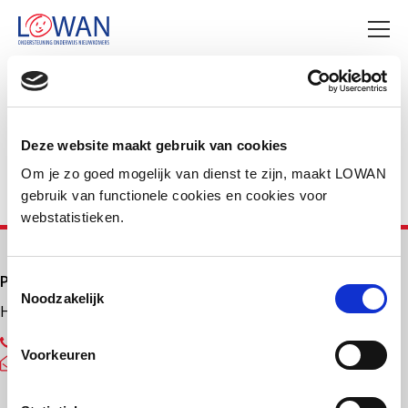
Deel deze pagina
Facebook
LinkedIn
Deze website maakt gebruik van cookies
Om je zo goed mogelijk van dienst te zijn, maakt LOWAN
gebruik van functionele cookies en cookies voor
webstatistieken.
Primair onderwijs
Toestemmingsselectie
Noodzakelijk
Helpdesk LOWAN-PO
030 232 48 48
Voorkeuren
helpdesk@lowanpo.nl