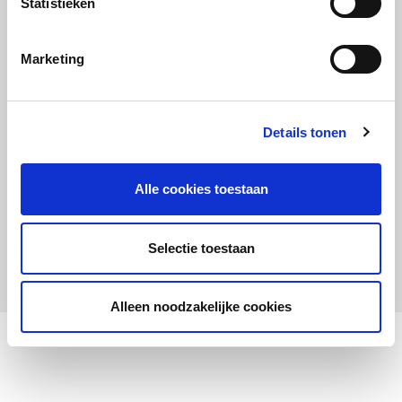
Statistieken
Maandelijks up to date
Aanmelden nieuwsbrief LOWAN-PO
Marketing
Schrijf je in voor LOWANieuws
Details tonen
Alle cookies toestaan
Privacyverklaring
Cookies
Disclaimer
Selectie toestaan
© 2026 LOWAN. Realisatie door
2manydots
Alleen noodzakelijke cookies