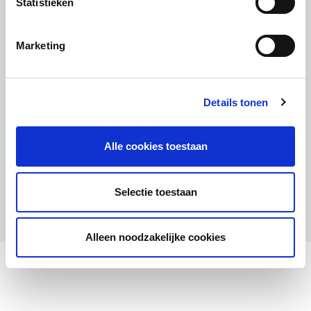
Statistieken
Maandelijks up to date
Aanmelden nieuwsbrief LOWAN-PO
Marketing
Schrijf je in voor LOWANieuws
Details tonen
Alle cookies toestaan
Privacyverklaring
Cookies
Disclaimer
Selectie toestaan
© 2026 LOWAN. Realisatie door
2manydots
Alleen noodzakelijke cookies