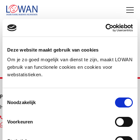
Deel deze pagina
Facebook
LinkedIn
Deze website maakt gebruik van cookies
Om je zo goed mogelijk van dienst te zijn, maakt LOWAN
gebruik van functionele cookies en cookies voor
webstatistieken.
Primair onderwijs
Toestemmingsselectie
Noodzakelijk
Helpdesk LOWAN-PO
030 232 48 48
Voorkeuren
helpdesk@lowanpo.nl