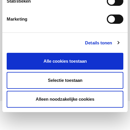
Statistieken
Maandelijks up to date
Aanmelden nieuwsbrief LOWAN-PO
Marketing
Schrijf je in voor LOWANieuws
Details tonen
Alle cookies toestaan
Privacyverklaring
Cookies
Disclaimer
Selectie toestaan
© 2026 LOWAN. Realisatie door
2manydots
Alleen noodzakelijke cookies