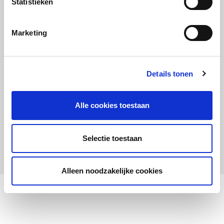
Statistieken
Maandelijks up to date
Aanmelden nieuwsbrief LOWAN-PO
Marketing
Schrijf je in voor LOWANieuws
Details tonen
Alle cookies toestaan
Privacyverklaring
Cookies
Disclaimer
Selectie toestaan
© 2026 LOWAN. Realisatie door
2manydots
Alleen noodzakelijke cookies