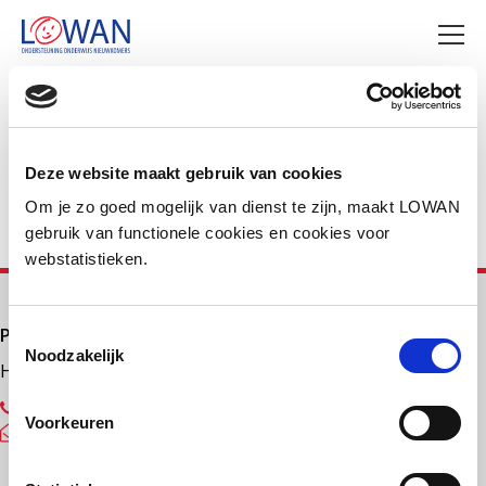
Deel deze pagina
Facebook
LinkedIn
Deze website maakt gebruik van cookies
Om je zo goed mogelijk van dienst te zijn, maakt LOWAN
gebruik van functionele cookies en cookies voor
webstatistieken.
Primair onderwijs
Toestemmingsselectie
Noodzakelijk
Helpdesk LOWAN-PO
030 232 48 48
Voorkeuren
helpdesk@lowanpo.nl