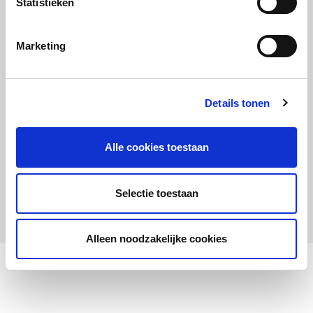
Statistieken
Maandelijks up to date
Aanmelden nieuwsbrief LOWAN-PO
Marketing
Schrijf je in voor LOWANieuws
Details tonen
Alle cookies toestaan
Privacyverklaring
Cookies
Disclaimer
Selectie toestaan
© 2026 LOWAN. Realisatie door
2manydots
Alleen noodzakelijke cookies