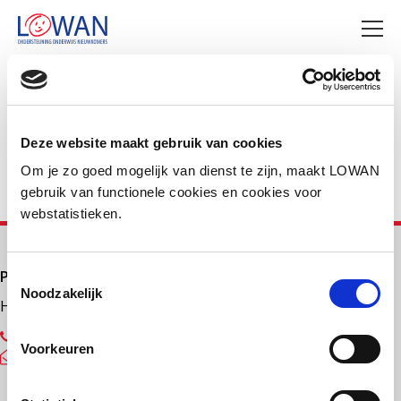
Deel deze pagina
Facebook
LinkedIn
Deze website maakt gebruik van cookies
Om je zo goed mogelijk van dienst te zijn, maakt LOWAN
gebruik van functionele cookies en cookies voor
webstatistieken.
Primair onderwijs
Toestemmingsselectie
Noodzakelijk
Helpdesk LOWAN-PO
030 232 48 48
Voorkeuren
helpdesk@lowanpo.nl