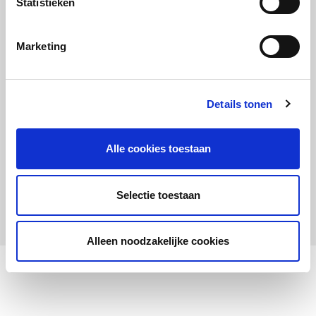
Statistieken
Maandelijks up to date
Aanmelden nieuwsbrief LOWAN-PO
Marketing
Schrijf je in voor LOWANieuws
Details tonen
Alle cookies toestaan
Privacyverklaring
Cookies
Disclaimer
Selectie toestaan
© 2026 LOWAN. Realisatie door
2manydots
Alleen noodzakelijke cookies