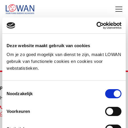
Deel deze pagina
Facebook
LinkedIn
Deze website maakt gebruik van cookies
Om je zo goed mogelijk van dienst te zijn, maakt LOWAN
gebruik van functionele cookies en cookies voor
webstatistieken.
Primair onderwijs
Toestemmingsselectie
Noodzakelijk
Helpdesk LOWAN-PO
030 232 48 48
Voorkeuren
helpdesk@lowanpo.nl