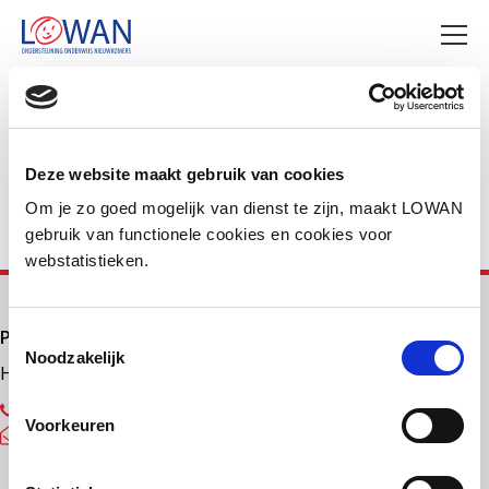
Deel deze pagina
Facebook
LinkedIn
Deze website maakt gebruik van cookies
Om je zo goed mogelijk van dienst te zijn, maakt LOWAN
gebruik van functionele cookies en cookies voor
webstatistieken.
Primair onderwijs
Toestemmingsselectie
Noodzakelijk
Helpdesk LOWAN-PO
030 232 48 48
Voorkeuren
helpdesk@lowanpo.nl