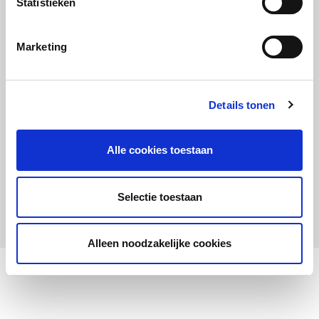
Statistieken
Maandelijks up to date
Aanmelden nieuwsbrief LOWAN-PO
Marketing
Schrijf je in voor LOWANieuws
Details tonen
Alle cookies toestaan
Privacyverklaring
Cookies
Disclaimer
Selectie toestaan
© 2026 LOWAN. Realisatie door
2manydots
Alleen noodzakelijke cookies