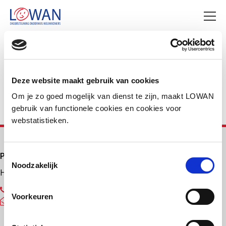
Deel deze pagina
Facebook
LinkedIn
Deze website maakt gebruik van cookies
Om je zo goed mogelijk van dienst te zijn, maakt LOWAN
gebruik van functionele cookies en cookies voor
webstatistieken.
Primair onderwijs
Toestemmingsselectie
Noodzakelijk
Helpdesk LOWAN-PO
030 232 48 48
Voorkeuren
helpdesk@lowanpo.nl