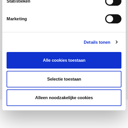
Statistieken
Maandelijks up to date
Aanmelden nieuwsbrief LOWAN-PO
Marketing
Schrijf je in voor LOWANieuws
Details tonen
Alle cookies toestaan
Privacyverklaring
Cookies
Disclaimer
Selectie toestaan
© 2026 LOWAN. Realisatie door
2manydots
Alleen noodzakelijke cookies