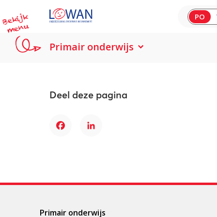
B
e
kij
k
m
e
n
PO
u
Primair onderwijs
Deel deze pagina
Facebook
LinkedIn
Primair onderwijs