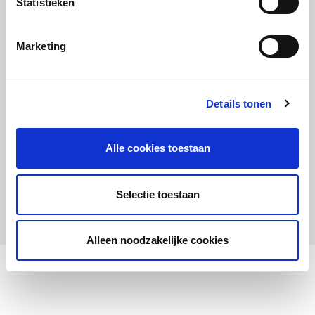
Statistieken
Maandelijks up to date
Aanmelden nieuwsbrief LOWAN-PO
Marketing
Schrijf je in voor LOWANieuws
Details tonen
Alle cookies toestaan
Privacyverklaring
Cookies
Disclaimer
Selectie toestaan
© 2026 LOWAN. Realisatie door
2manydots
Alleen noodzakelijke cookies