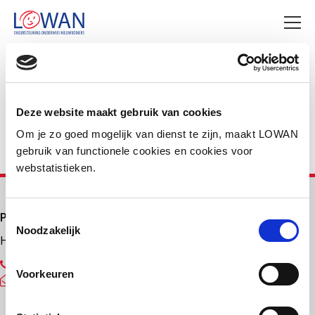
Deel deze pagina
Facebook
LinkedIn
Deze website maakt gebruik van cookies
Om je zo goed mogelijk van dienst te zijn, maakt LOWAN
gebruik van functionele cookies en cookies voor
webstatistieken.
Primair onderwijs
Toestemmingsselectie
Noodzakelijk
Helpdesk LOWAN-PO
030 232 48 48
Voorkeuren
helpdesk@lowanpo.nl