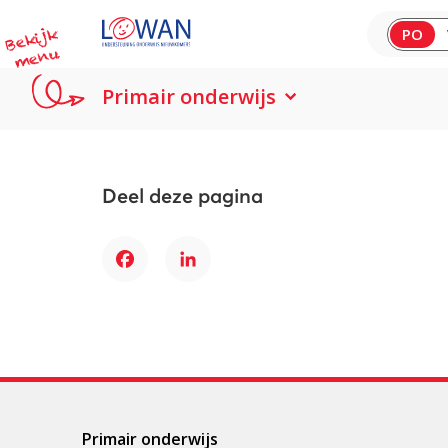
B
e
kij
k
m
e
n
PO
u
Primair onderwijs
Deel deze pagina
Facebook
LinkedIn
Primair onderwijs