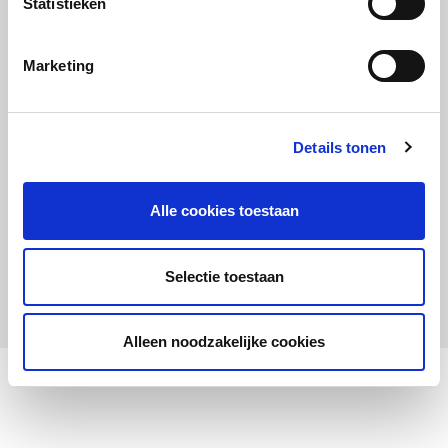
Statistieken
Maandelijks up to date
Aanmelden nieuwsbrief LOWAN-PO
Marketing
Schrijf je in voor LOWANieuws
Details tonen
Alle cookies toestaan
Privacyverklaring
Cookies
Disclaimer
Selectie toestaan
© 2026 LOWAN. Realisatie door
2manydots
Alleen noodzakelijke cookies