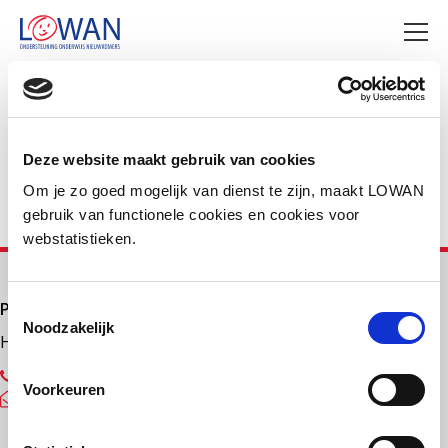
Deel deze pagina
Facebook
LinkedIn
Deze website maakt gebruik van cookies
Om je zo goed mogelijk van dienst te zijn, maakt LOWAN
gebruik van functionele cookies en cookies voor
webstatistieken.
Primair onderwijs
Toestemmingsselectie
Noodzakelijk
Helpdesk LOWAN-PO
030 232 48 48
Voorkeuren
helpdesk@lowanpo.nl