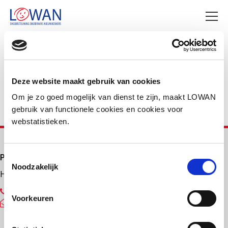
Deel deze pagina
Facebook
LinkedIn
Deze website maakt gebruik van cookies
Om je zo goed mogelijk van dienst te zijn, maakt LOWAN
gebruik van functionele cookies en cookies voor
webstatistieken.
Primair onderwijs
Toestemmingsselectie
Noodzakelijk
Helpdesk LOWAN-PO
030 232 48 48
Voorkeuren
helpdesk@lowanpo.nl