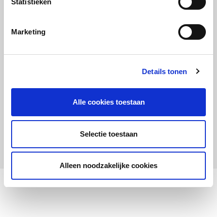
Statistieken
Maandelijks up to date
Aanmelden nieuwsbrief LOWAN-PO
Marketing
Schrijf je in voor LOWANieuws
Details tonen
Alle cookies toestaan
Privacyverklaring
Cookies
Disclaimer
Selectie toestaan
© 2026 LOWAN. Realisatie door
2manydots
Alleen noodzakelijke cookies