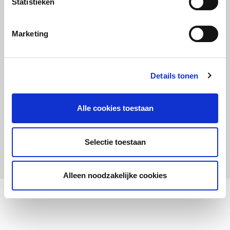
Statistieken
Maandelijks up to date
Aanmelden nieuwsbrief LOWAN-PO
Marketing
Schrijf je in voor LOWANieuws
Details tonen
Alle cookies toestaan
Privacyverklaring
Cookies
Disclaimer
Selectie toestaan
© 2026 LOWAN. Realisatie door
2manydots
Alleen noodzakelijke cookies