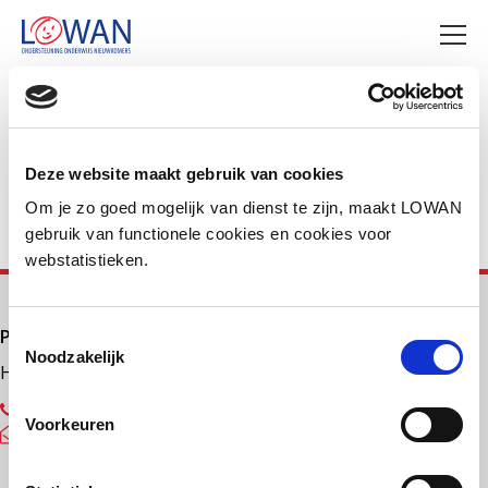
Deel deze pagina
Facebook
LinkedIn
Deze website maakt gebruik van cookies
Om je zo goed mogelijk van dienst te zijn, maakt LOWAN
gebruik van functionele cookies en cookies voor
webstatistieken.
Primair onderwijs
Toestemmingsselectie
Noodzakelijk
Helpdesk LOWAN-PO
030 232 48 48
Voorkeuren
helpdesk@lowanpo.nl