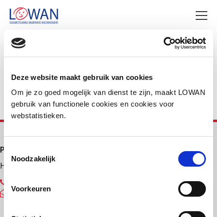
Deel deze pagina
Facebook
LinkedIn
Deze website maakt gebruik van cookies
Om je zo goed mogelijk van dienst te zijn, maakt LOWAN
gebruik van functionele cookies en cookies voor
webstatistieken.
Primair onderwijs
Toestemmingsselectie
Noodzakelijk
Helpdesk LOWAN-PO
030 232 48 48
Voorkeuren
helpdesk@lowanpo.nl