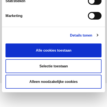
Statistieken
Maandelijks up to date
Aanmelden nieuwsbrief LOWAN-PO
Marketing
Schrijf je in voor LOWANieuws
Details tonen
Alle cookies toestaan
Privacyverklaring
Cookies
Disclaimer
Selectie toestaan
© 2026 LOWAN. Realisatie door
2manydots
Alleen noodzakelijke cookies