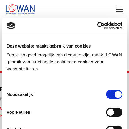
Deel deze pagina
Facebook
LinkedIn
Deze website maakt gebruik van cookies
Om je zo goed mogelijk van dienst te zijn, maakt LOWAN
gebruik van functionele cookies en cookies voor
webstatistieken.
Primair onderwijs
Toestemmingsselectie
Noodzakelijk
Helpdesk LOWAN-PO
030 232 48 48
Voorkeuren
helpdesk@lowanpo.nl