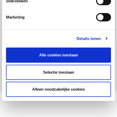
Statistieken
Maandelijks up to date
Aanmelden nieuwsbrief LOWAN-PO
Marketing
Schrijf je in voor LOWANieuws
Details tonen
Alle cookies toestaan
Privacyverklaring
Cookies
Disclaimer
Selectie toestaan
© 2026 LOWAN. Realisatie door
2manydots
Alleen noodzakelijke cookies