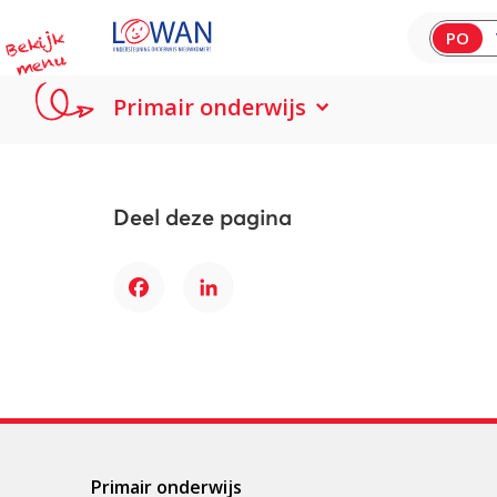
B
e
kij
k
m
e
n
PO
u
Primair onderwijs
Deel deze pagina
Facebook
LinkedIn
Primair onderwijs