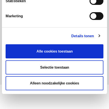
Statistieken
Maandelijks up to date
Aanmelden nieuwsbrief LOWAN-PO
Marketing
Schrijf je in voor LOWANieuws
Details tonen
Alle cookies toestaan
Privacyverklaring
Cookies
Disclaimer
Selectie toestaan
© 2026 LOWAN. Realisatie door
2manydots
Alleen noodzakelijke cookies