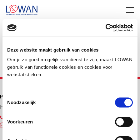
Deel deze pagina
Facebook
LinkedIn
Deze website maakt gebruik van cookies
Om je zo goed mogelijk van dienst te zijn, maakt LOWAN
gebruik van functionele cookies en cookies voor
webstatistieken.
Primair onderwijs
Toestemmingsselectie
Noodzakelijk
Helpdesk LOWAN-PO
030 232 48 48
Voorkeuren
helpdesk@lowanpo.nl