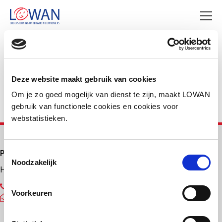
Deel deze pagina
Facebook
LinkedIn
Deze website maakt gebruik van cookies
Om je zo goed mogelijk van dienst te zijn, maakt LOWAN
gebruik van functionele cookies en cookies voor
webstatistieken.
Primair onderwijs
Toestemmingsselectie
Noodzakelijk
Helpdesk LOWAN-PO
030 232 48 48
Voorkeuren
helpdesk@lowanpo.nl