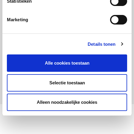
Statistieken
Maandelijks up to date
Aanmelden nieuwsbrief LOWAN-PO
Marketing
Schrijf je in voor LOWANieuws
Details tonen
Alle cookies toestaan
Privacyverklaring
Cookies
Disclaimer
Selectie toestaan
© 2026 LOWAN. Realisatie door
2manydots
Alleen noodzakelijke cookies