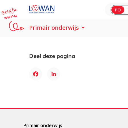
B
e
kij
k
m
e
n
PO
u
Primair onderwijs
Deel deze pagina
Facebook
LinkedIn
Primair onderwijs