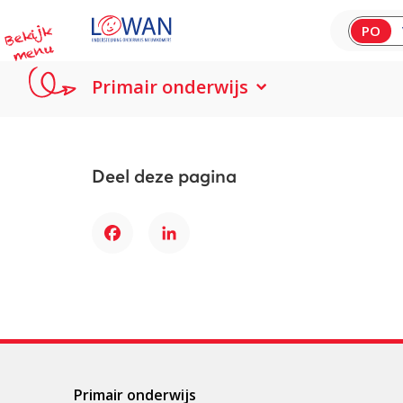
B
e
kij
k
m
e
n
PO
u
Primair onderwijs
Deel deze pagina
Facebook
LinkedIn
Primair onderwijs