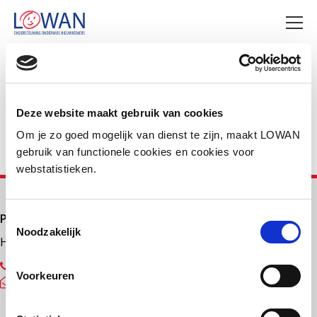
Deel deze pagina
Facebook
LinkedIn
Deze website maakt gebruik van cookies
Om je zo goed mogelijk van dienst te zijn, maakt LOWAN
gebruik van functionele cookies en cookies voor
webstatistieken.
Primair onderwijs
Toestemmingsselectie
Noodzakelijk
Helpdesk LOWAN-PO
030 232 48 48
Voorkeuren
helpdesk@lowanpo.nl