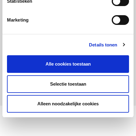
Statistieken
Maandelijks up to date
Aanmelden nieuwsbrief LOWAN-PO
Marketing
Schrijf je in voor LOWANieuws
Details tonen
Alle cookies toestaan
Privacyverklaring
Cookies
Disclaimer
Selectie toestaan
© 2026 LOWAN. Realisatie door
2manydots
Alleen noodzakelijke cookies