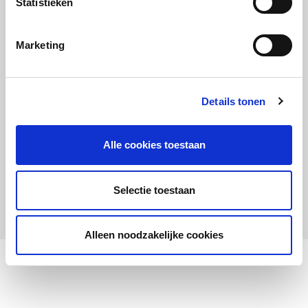
Statistieken
Maandelijks up to date
Aanmelden nieuwsbrief LOWAN-PO
Marketing
Schrijf je in voor LOWANieuws
Details tonen
Alle cookies toestaan
Privacyverklaring
Cookies
Disclaimer
Selectie toestaan
© 2026 LOWAN. Realisatie door
2manydots
Alleen noodzakelijke cookies