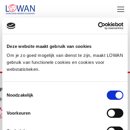
Deel deze pagina
Facebook
LinkedIn
Deze website maakt gebruik van cookies
Om je zo goed mogelijk van dienst te zijn, maakt LOWAN
gebruik van functionele cookies en cookies voor
webstatistieken.
Primair onderwijs
Toestemmingsselectie
Noodzakelijk
Helpdesk LOWAN-PO
030 232 48 48
Voorkeuren
helpdesk@lowanpo.nl