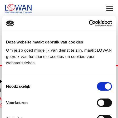
Deel deze pagina
Facebook
LinkedIn
Deze website maakt gebruik van cookies
Om je zo goed mogelijk van dienst te zijn, maakt LOWAN
gebruik van functionele cookies en cookies voor
webstatistieken.
Primair onderwijs
Toestemmingsselectie
Noodzakelijk
Helpdesk LOWAN-PO
030 232 48 48
Voorkeuren
helpdesk@lowanpo.nl