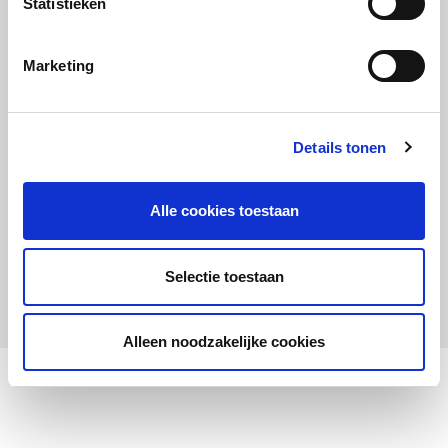
Statistieken
Maandelijks up to date
Aanmelden nieuwsbrief LOWAN-PO
Marketing
Schrijf je in voor LOWANieuws
Details tonen
Alle cookies toestaan
Privacyverklaring
Cookies
Disclaimer
Selectie toestaan
© 2026 LOWAN. Realisatie door
2manydots
Alleen noodzakelijke cookies