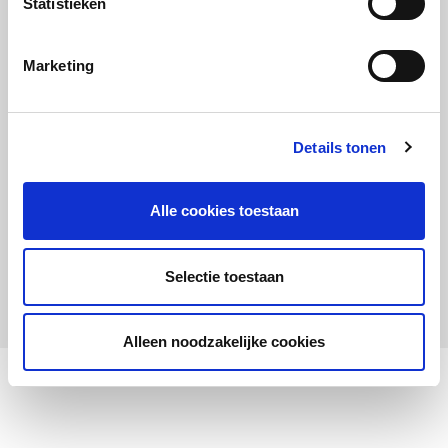
Statistieken
Maandelijks up to date
Aanmelden nieuwsbrief LOWAN-PO
Marketing
Schrijf je in voor LOWANieuws
Details tonen
Alle cookies toestaan
Privacyverklaring
Cookies
Disclaimer
Selectie toestaan
© 2026 LOWAN. Realisatie door
2manydots
Alleen noodzakelijke cookies