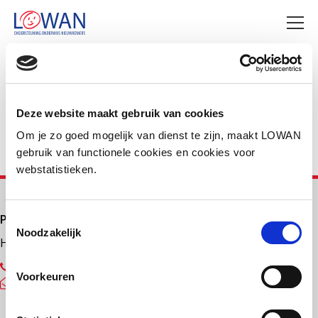
Deel deze pagina
Facebook
LinkedIn
Deze website maakt gebruik van cookies
Om je zo goed mogelijk van dienst te zijn, maakt LOWAN
gebruik van functionele cookies en cookies voor
webstatistieken.
Primair onderwijs
Toestemmingsselectie
Noodzakelijk
Helpdesk LOWAN-PO
030 232 48 48
Voorkeuren
helpdesk@lowanpo.nl