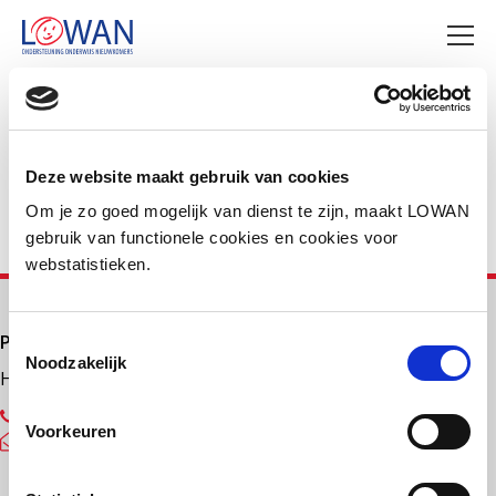
Deel deze pagina
Facebook
LinkedIn
Deze website maakt gebruik van cookies
Om je zo goed mogelijk van dienst te zijn, maakt LOWAN
gebruik van functionele cookies en cookies voor
webstatistieken.
Primair onderwijs
Toestemmingsselectie
Noodzakelijk
Helpdesk LOWAN-PO
030 232 48 48
Voorkeuren
helpdesk@lowanpo.nl