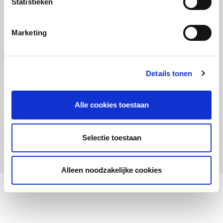
Statistieken
Maandelijks up to date
Aanmelden nieuwsbrief LOWAN-PO
Marketing
Schrijf je in voor LOWANieuws
Details tonen
Alle cookies toestaan
Privacyverklaring
Cookies
Disclaimer
Selectie toestaan
© 2026 LOWAN. Realisatie door
2manydots
Alleen noodzakelijke cookies