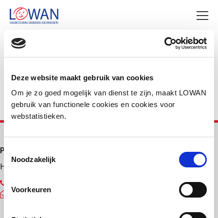
Deel deze pagina
Facebook
LinkedIn
Deze website maakt gebruik van cookies
Om je zo goed mogelijk van dienst te zijn, maakt LOWAN
gebruik van functionele cookies en cookies voor
webstatistieken.
Primair onderwijs
Toestemmingsselectie
Noodzakelijk
Helpdesk LOWAN-PO
030 232 48 48
Voorkeuren
helpdesk@lowanpo.nl