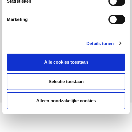
Statistieken
Maandelijks up to date
Aanmelden nieuwsbrief LOWAN-PO
Marketing
Schrijf je in voor LOWANieuws
Details tonen
Alle cookies toestaan
Privacyverklaring
Cookies
Disclaimer
Selectie toestaan
© 2026 LOWAN. Realisatie door
2manydots
Alleen noodzakelijke cookies