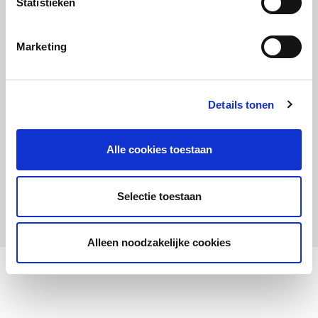
Statistieken
Maandelijks up to date
Aanmelden nieuwsbrief LOWAN-PO
Marketing
Schrijf je in voor LOWANieuws
Details tonen
Alle cookies toestaan
Privacyverklaring
Cookies
Disclaimer
Selectie toestaan
© 2026 LOWAN. Realisatie door
2manydots
Alleen noodzakelijke cookies