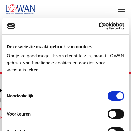
Deel deze pagina
Facebook
LinkedIn
Deze website maakt gebruik van cookies
Om je zo goed mogelijk van dienst te zijn, maakt LOWAN
gebruik van functionele cookies en cookies voor
webstatistieken.
Primair onderwijs
Toestemmingsselectie
Noodzakelijk
Helpdesk LOWAN-PO
030 232 48 48
Voorkeuren
helpdesk@lowanpo.nl