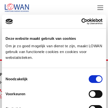
Deel deze pagina
Facebook
LinkedIn
Deze website maakt gebruik van cookies
Om je zo goed mogelijk van dienst te zijn, maakt LOWAN
gebruik van functionele cookies en cookies voor
webstatistieken.
Primair onderwijs
Toestemmingsselectie
Noodzakelijk
Helpdesk LOWAN-PO
030 232 48 48
Voorkeuren
helpdesk@lowanpo.nl