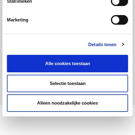
Statistieken
Maandelijks up to date
Aanmelden nieuwsbrief LOWAN-PO
Marketing
Schrijf je in voor LOWANieuws
Details tonen
Alle cookies toestaan
Privacyverklaring
Cookies
Disclaimer
Selectie toestaan
© 2026 LOWAN. Realisatie door
2manydots
Alleen noodzakelijke cookies