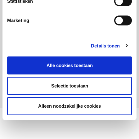
Statistieken
Maandelijks up to date
Aanmelden nieuwsbrief LOWAN-PO
Marketing
Schrijf je in voor LOWANieuws
Details tonen
Alle cookies toestaan
Privacyverklaring
Cookies
Disclaimer
Selectie toestaan
© 2026 LOWAN. Realisatie door
2manydots
Alleen noodzakelijke cookies