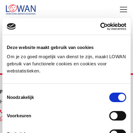
Deel deze pagina
Facebook
LinkedIn
Deze website maakt gebruik van cookies
Om je zo goed mogelijk van dienst te zijn, maakt LOWAN
gebruik van functionele cookies en cookies voor
webstatistieken.
Primair onderwijs
Toestemmingsselectie
Noodzakelijk
Helpdesk LOWAN-PO
030 232 48 48
Voorkeuren
helpdesk@lowanpo.nl