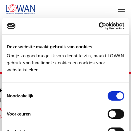
Deel deze pagina
Facebook
LinkedIn
Deze website maakt gebruik van cookies
Om je zo goed mogelijk van dienst te zijn, maakt LOWAN
gebruik van functionele cookies en cookies voor
webstatistieken.
Primair onderwijs
Toestemmingsselectie
Noodzakelijk
Helpdesk LOWAN-PO
030 232 48 48
Voorkeuren
helpdesk@lowanpo.nl