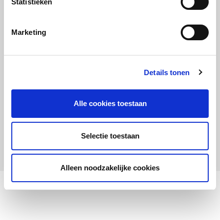
Statistieken
Maandelijks up to date
Aanmelden nieuwsbrief LOWAN-PO
Marketing
Schrijf je in voor LOWANieuws
Details tonen
Alle cookies toestaan
Privacyverklaring
Cookies
Disclaimer
Selectie toestaan
© 2026 LOWAN. Realisatie door
2manydots
Alleen noodzakelijke cookies