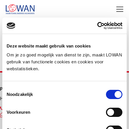
Deel deze pagina
Facebook
LinkedIn
Deze website maakt gebruik van cookies
Om je zo goed mogelijk van dienst te zijn, maakt LOWAN
gebruik van functionele cookies en cookies voor
webstatistieken.
Primair onderwijs
Toestemmingsselectie
Noodzakelijk
Helpdesk LOWAN-PO
030 232 48 48
Voorkeuren
helpdesk@lowanpo.nl