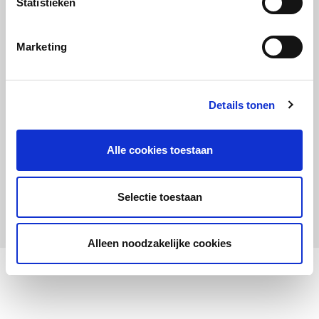
Statistieken
Maandelijks up to date
Aanmelden nieuwsbrief LOWAN-PO
Marketing
Schrijf je in voor LOWANieuws
Details tonen
Alle cookies toestaan
Privacyverklaring
Cookies
Disclaimer
Selectie toestaan
© 2026 LOWAN. Realisatie door
2manydots
Alleen noodzakelijke cookies