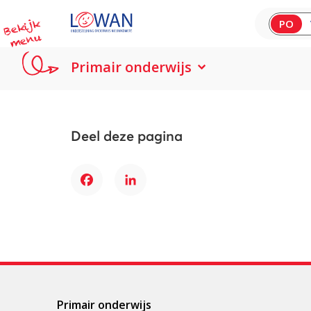
B
e
kij
k
m
e
n
PO
u
Primair onderwijs
Deel deze pagina
Facebook
LinkedIn
Primair onderwijs