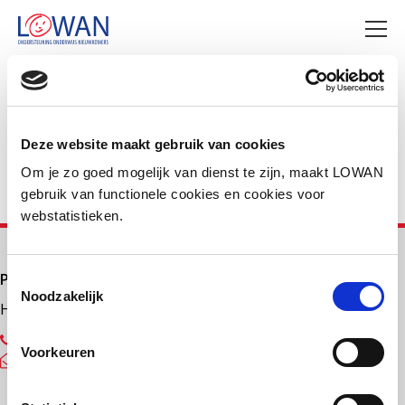
Deel deze pagina
Facebook
LinkedIn
Deze website maakt gebruik van cookies
Om je zo goed mogelijk van dienst te zijn, maakt LOWAN
gebruik van functionele cookies en cookies voor
webstatistieken.
Primair onderwijs
Toestemmingsselectie
Noodzakelijk
Helpdesk LOWAN-PO
030 232 48 48
Voorkeuren
helpdesk@lowanpo.nl