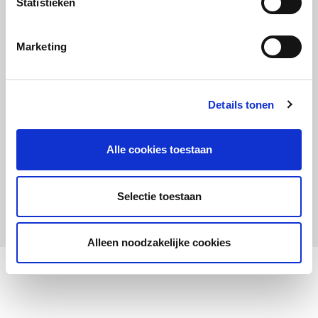
Statistieken
Maandelijks up to date
Aanmelden nieuwsbrief LOWAN-PO
Marketing
Schrijf je in voor LOWANieuws
Details tonen
Alle cookies toestaan
Privacyverklaring
Cookies
Disclaimer
Selectie toestaan
© 2026 LOWAN. Realisatie door
2manydots
Alleen noodzakelijke cookies