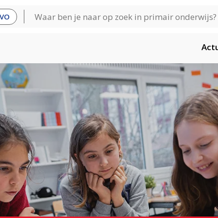
VO
Act