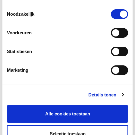
Facebook
LinkedIn
Toestemmingsselectie
Noodzakelijk
Voorkeuren
Andere bezoekers bekeken ook
Gerelateerde vakkennis
Statistieken
Marketing
Details tonen
Alle cookies toestaan
Onderzoek door Pharos over werken
met meldcode bij
Selectie toestaan
nieuwkomersgezinnen