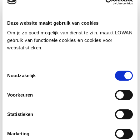
Andere bezoekers bekeken ook
Deze website maakt gebruik van cookies
Gerelateerde vakkennis
Om je zo goed mogelijk van dienst te zijn, maakt LOWAN
gebruik van functionele cookies en cookies voor
webstatistieken.
Toestemmingsselectie
Noodzakelijk
Voorkeuren
Anders kijken. Interculturele
communicatie
Statistieken
Opname van webinar van de maand mei 2024:
Anders kijken. Interculturele communicatie
Marketing