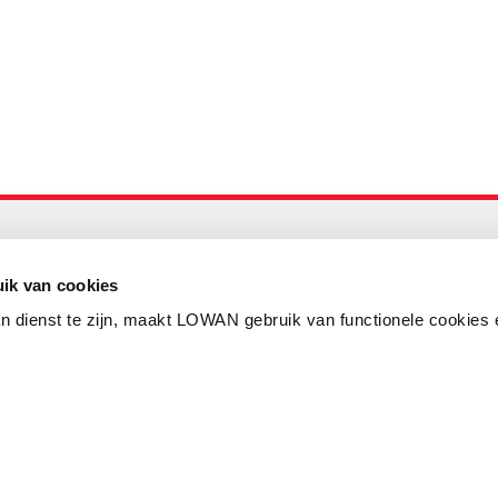
Maandelijks up to date
Aanmelden nieuwsbrief LOWAN
ik van cookies
n dienst te zijn, maakt LOWAN gebruik van functionele cookies 
Schrijf je in voor LOWANieuws