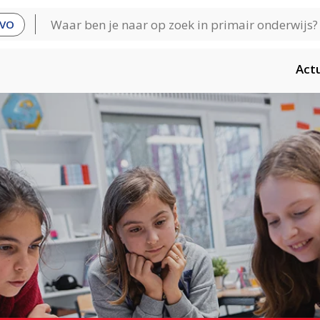
VO
Act