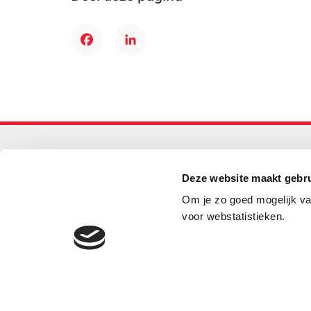
Facebook
LinkedIn
Primair onderwijs
Deze website maakt gebru
Helpdesk LOWAN-PO
Om je zo goed mogelijk va
030 232 48 48
voor webstatistieken.
helpdesk@lowanpo.nl