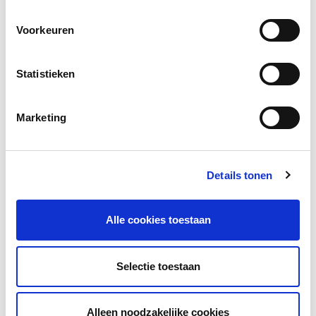
Voorkeuren
Andere bezoekers bekeken ook
Gerelateerde vakkennis
Statistieken
Marketing
Details tonen
Nieuwkomerskleuters in jouw groep?
Alle cookies toestaan
Deel 1: een veilige start
Een veilige start voor nieuwkomerskleuters
Selectie toestaan
vraagt om relatie, voorspelbaarheid en
interactie. Door samen spelen, routines...
Alleen noodzakelijke cookies