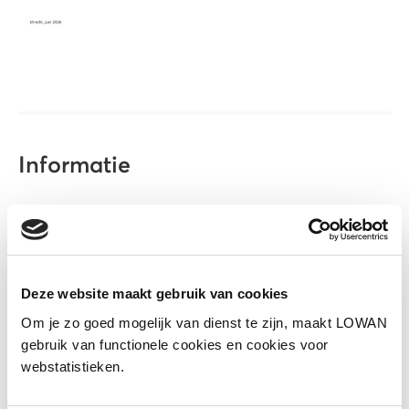
Informatie
Auteur(s):
Inspectie van het Onderwijs;
Ministerie van Onderwijs, Cultuur en
Wetenschap
Deze website maakt gebruik van cookies
Jaar van uitgave:
2026
Om je zo goed mogelijk van dienst te zijn, maakt LOWAN
gebruik van functionele cookies en cookies voor
Bekijk
webstatistieken.