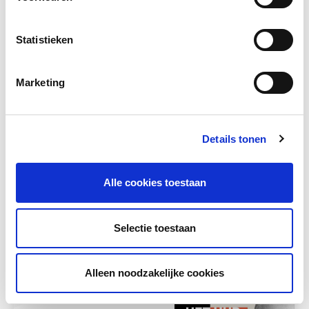
Statistieken
Marketing
Details tonen
De vliegtuigklas
In de vliegtuigklas zitten praktische
Alle cookies toestaan
voorbeelden die je snel kan gebruiken in de
klas, en...
Selectie toestaan
Meer lezen
Alleen noodzakelijke cookies