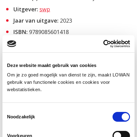
Uitgever:
swp
Jaar van uitgave:
2023
ISBN:
9789085601418
Bekijk
Deze website maakt gebruik van cookies
Om je zo goed mogelijk van dienst te zijn, maakt LOWAN
gebruik van functionele cookies en cookies voor
Facebook
LinkedIn
webstatistieken.
Toestemmingsselectie
Noodzakelijk
Andere bezoekers bekeken ook
Gerelateerde vakkennis
Voorkeuren