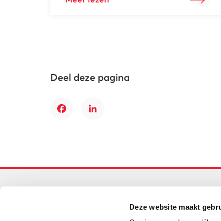
Meer lezen
Deel deze pagina
Facebook
LinkedIn
Primair onderwijs
Deze website maakt gebru
Helpdesk LOWAN-PO