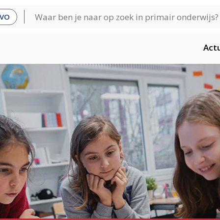
VO
Act